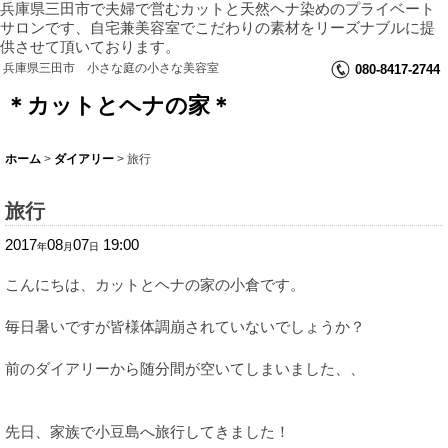
兵庫県三田市で夫婦で営むカットと天然ヘナ染めのプライベート
サロンです、自宅兼美容室でこだわりの素材をリーズナブルに提
供させて頂いております。
兵庫県三田市 小さな庭の小さな美容室
080-8417-2744
＊カットとヘナの家＊
ホーム
>
ダイアリー
>
旅行
旅行
2017
08
07
19:00
年
月
日
こんにちは、カットとヘナの家の小倉です。
毎日暑いですが皆様体調崩されていないでしょうか？
前のダイアリーから随分間が空いてしまいました、、
先日、家族で小豆島へ旅行してきました！