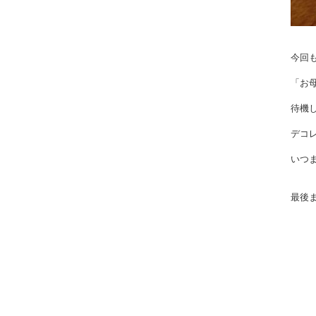
今回
「お
待機
デコ
いつ
最後