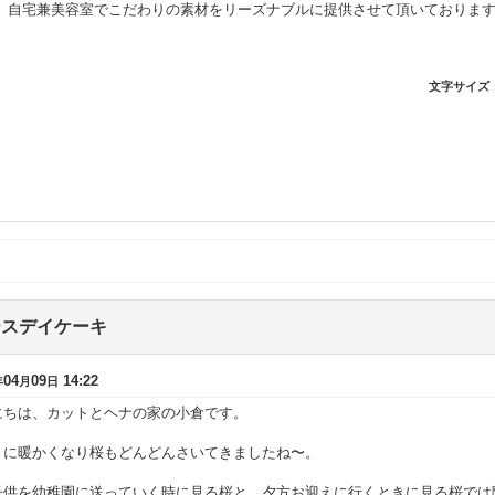
、自宅兼美容室でこだわりの素材をリーズナブルに提供させて頂いておりま
文字サイズ
ースデイケーキ
04
09
14:22
年
月
日
にちは、カットとヘナの家の小倉です。
きに暖かくなり桜もどんどんさいてきましたね〜。
子供を幼稚園に送っていく時に見る桜と、夕方お迎えに行くときに見る桜では