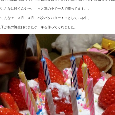
でこんなに咲くんや〜、 っと車の中で一人で喋ってます。。
なこんなで、３月、４月、バタバタバター！っとしている中、
息子が私の誕生日にまたケーキを作ってくれました。