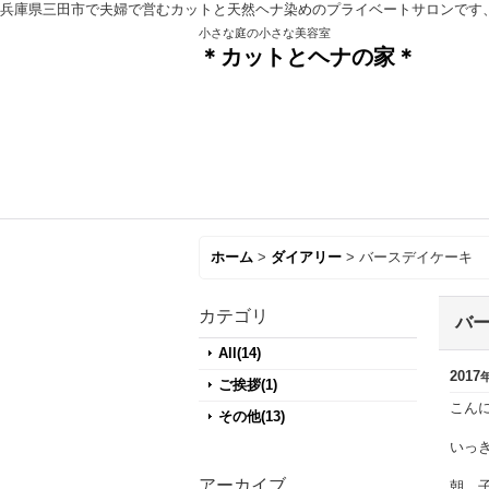
兵庫県三田市で夫婦で営むカットと天然ヘナ染めのプライベートサロンです
小さな庭の小さな美容室
＊カットとヘナの家＊
ホーム
>
ダイアリー
>
バースデイケーキ
カテゴリ
バ
All(14)
2017
ご挨拶(1)
こん
その他(13)
いっ
アーカイブ
朝、